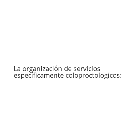
Denis, Alonso, Simonet y A. Rodriguez
En la línea de Carriquiry
N
Neirotti, Vivas, Barberousse, Daisy Segura y R.
Misa, aunque en todos ellos las influencias se
cruzan
La organización de servicios
específicamente coloproctologicos:
Servicio del Hospital Central de las
N
FFAA dirigido por el Dr. Carlos
Sarroca
Servicio del Hospital Pasteur
N