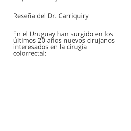
Reseña del Dr. Carriquiry
En el Uruguay han surgido en los
últimos 20 años nuevos cirujanos
interesados en la cirugia
colorrectal:
En la línea de Bermudez
N
Veirano y Canessa
En la línea de Celso Silva
N
C. Ferreira
En la línea de Sarroca
N