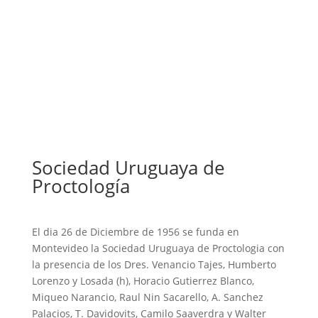
colon sin de extensos tumores vellosos, la colocación
de prótesis autoexpandibles, la ablación de lesiones
vasculares con gas argón, etc.
Sociedad Uruguaya de
Proctología
El dia 26 de Diciembre de 1956 se funda en
Montevideo la Sociedad Uruguaya de Proctologia con
la presencia de los Dres. Venancio Tajes, Humberto
Lorenzo y Losada (h), Horacio Gutierrez Blanco,
Miqueo Narancio, Raul Nin Sacarello, A. Sanchez
Palacios, T. Davidovits, Camilo Saaverdra y Walter