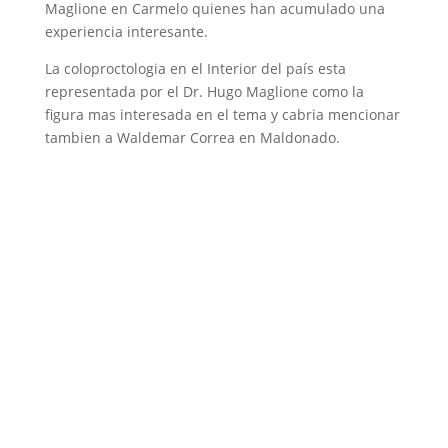
Maglione en Carmelo quienes han acumulado una
experiencia interesante.
La coloproctologia en el Interior del país esta
representada por el Dr. Hugo Maglione como la
figura mas interesada en el tema y cabria mencionar
tambien a Waldemar Correa en Maldonado.
Reseñas Biograficas de
Algunos Proctologos
Uruguayos
Representando al extenso grupo de destacadísimos