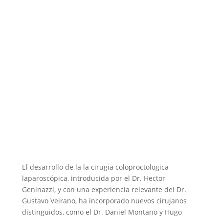
Policlinica Coloproctologica de
N
IMPASA
Servicio de la Asociacion Española
N
Primera de Socorros Mutuos
dirigido por el Prof. Daniel Ruben
Varela
Policlinica Coloproctologica del
N
Hospital Maciel
El desarrollo de la la cirugia coloproctologica
laparoscópica, introducida por el Dr. Hector
Geninazzi, y con una experiencia relevante del Dr.
Gustavo Veirano, ha incorporado nuevos cirujanos
distinguidos, como el Dr. Daniel Montano y Hugo