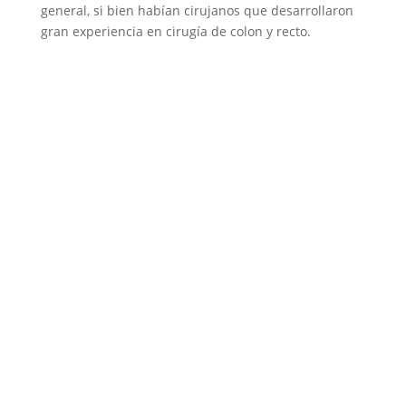
general, si bien habían cirujanos que desarrollaron
gran experiencia en cirugía de colon y recto.
Origen de la
Gastroenterología y
Policlinicas Proctologicas
Dada la gran influencia gastroenterológica
realizaremos un sumario del desarrollo de esta
especialidad en nuestro país.
La Gastroenterologia en el Uruguay tiene su origen
en 1924,en el Hospital Maciel en la Sala Lavalleja en